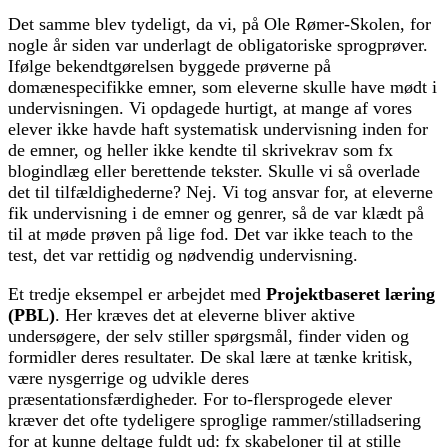
Det samme blev tydeligt, da vi, på Ole Rømer-Skolen, for
nogle år siden var underlagt de obligatoriske sprogprøver.
Ifølge bekendtgørelsen byggede prøverne på
domænespecifikke emner, som eleverne skulle have mødt i
undervisningen. Vi opdagede hurtigt, at mange af vores
elever ikke havde haft systematisk undervisning inden for
de emner, og heller ikke kendte til skrivekrav som fx
blogindlæg eller berettende tekster. Skulle vi så overlade
det til tilfældighederne? Nej. Vi tog ansvar for, at eleverne
fik undervisning i de emner og genrer, så de var klædt på
til at møde prøven på lige fod. Det var ikke teach to the
test, det var rettidig og nødvendig undervisning.
Et tredje eksempel er arbejdet med
Projektbaseret læring
(PBL)
. Her kræves det at eleverne bliver aktive
undersøgere, der selv stiller spørgsmål, finder viden og
formidler deres resultater. De skal lære at tænke kritisk,
være nysgerrige og udvikle deres
præsentationsfærdigheder. For to-flersprogede elever
kræver det ofte tydeligere sproglige rammer/stilladsering
for at kunne deltage fuldt ud: fx skabeloner til at stille