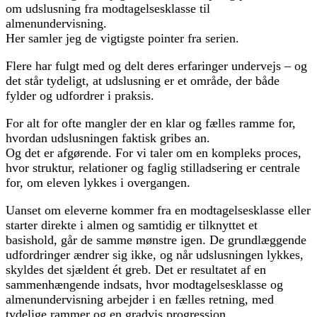
om udslusning fra modtagelsesklasse til
almenundervisning.
Her samler jeg de vigtigste pointer fra serien.
Flere har fulgt med og delt deres erfaringer undervejs – og
det står tydeligt, at udslusning er et område, der både
fylder og udfordrer i praksis.
For alt for ofte mangler der en klar og fælles ramme for,
hvordan udslusningen faktisk gribes an.
Og det er afgørende. For vi taler om en kompleks proces,
hvor struktur, relationer og faglig stilladsering er centrale
for, om eleven lykkes i overgangen.
Uanset om eleverne kommer fra en modtagelsesklasse eller
starter direkte i almen og samtidig er tilknyttet et
basishold, går de samme mønstre igen. De grundlæggende
udfordringer ændrer sig ikke, og når udslusningen lykkes,
skyldes det sjældent ét greb. Det er resultatet af en
sammenhængende indsats, hvor modtagelsesklasse og
almenundervisning arbejder i en fælles retning, med
tydelige rammer og en gradvis progression.