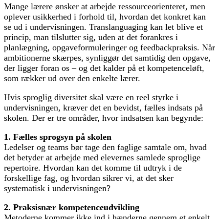
Mange lærere ønsker at arbejde ressourceorienteret, men
oplever usikkerhed i forhold til, hvordan det konkret kan
se ud i undervisningen. Translanguaging kan let blive et
princip, man tilslutter sig, uden at det forankres i
planlægning, opgaveformuleringer og feedbackpraksis. Når
ambitionerne skærpes, synliggør det samtidig den opgave,
der ligger foran os – og det kalder på et kompetenceløft,
som rækker ud over den enkelte lærer.
Hvis sproglig diversitet skal være en reel styrke i
undervisningen, kræver det en bevidst, fælles indsats på
skolen. Der er tre områder, hvor indsatsen kan begynde:
1. Fælles sprogsyn på skolen
Ledelser og teams bør tage den faglige samtale om, hvad
det betyder at arbejde med elevernes samlede sproglige
repertoire. Hvordan kan det komme til udtryk i de
forskellige fag, og hvordan sikrer vi, at det sker
systematisk i undervisningen?
2. Praksisnær kompetenceudvikling
Metoderne kommer ikke ind i hænderne gennem et enkelt