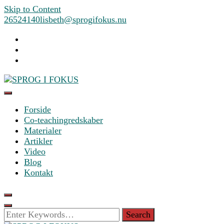
Skip to Content
26524140
lisbeth@sprogifokus.nu
Forside
SPROG I FOKUS
Co-teachingredskaber
Materialer
Artikler
Video
Blog
Kontakt
Looking
for