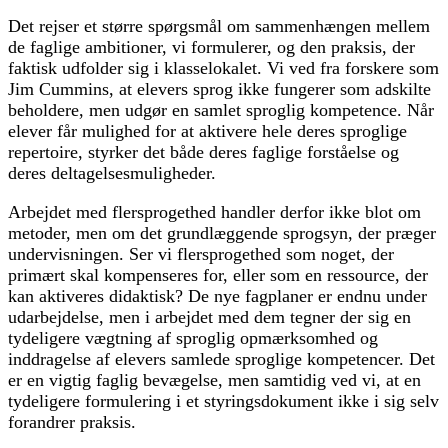
Det rejser et større spørgsmål om sammenhængen mellem
de faglige ambitioner, vi formulerer, og den praksis, der
faktisk udfolder sig i klasselokalet. Vi ved fra forskere som
Jim Cummins, at elevers sprog ikke fungerer som adskilte
beholdere, men udgør en samlet sproglig kompetence. Når
elever får mulighed for at aktivere hele deres sproglige
repertoire, styrker det både deres faglige forståelse og
deres deltagelsesmuligheder.
Arbejdet med flersprogethed handler derfor ikke blot om
metoder, men om det grundlæggende sprogsyn, der præger
undervisningen. Ser vi flersprogethed som noget, der
primært skal kompenseres for, eller som en ressource, der
kan aktiveres didaktisk? De nye fagplaner er endnu under
udarbejdelse, men i arbejdet med dem tegner der sig en
tydeligere vægtning af sproglig opmærksomhed og
inddragelse af elevers samlede sproglige kompetencer. Det
er en vigtig faglig bevægelse, men samtidig ved vi, at en
tydeligere formulering i et styringsdokument ikke i sig selv
forandrer praksis.