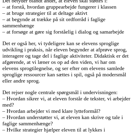
Det betyder blandt andet, at eleven skal støttes i:
– at forstå, hvordan gruppearbejde fungerer i klassen
– at bruge strategier til at deltage aktivt
– at begynde at trække på sit ordforråd i faglige
sammenhænge
– at forsøge at gøre sig forståelig i dialog og samarbejde
Det er også her, vi tydeligere kan se elevens sproglige
udvikling i praksis, når eleven begynder at afprøve sprog,
interagere og tage del i faglige aktiviteter. Didaktisk er det
afgørende, at vi læner os op ad den viden, vi har om
elevens sprogtilegnelse, og ser efter om elevens samlede
sproglige ressourcer kan sættes i spil, også på modersmål
eller andre sprog.
Det rejser nogle centrale spørgsmål i undervisningen:
– Hvordan sikrer vi, at eleven forstår de tekster, vi arbejder
med?
– Hvordan arbejder vi med klare lytteformål?
– Hvordan understøtter vi, at eleven kan skrive og tale i
faglige sammenhænge?
– Hvilke strategier hjælper eleven til at lykkes i