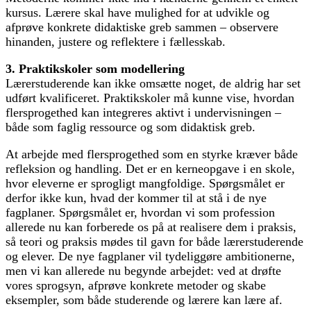
kursus. Lærere skal have mulighed for at udvikle og
afprøve konkrete didaktiske greb sammen – observere
hinanden, justere og reflektere i fællesskab.
3. Praktikskoler som modellering
Lærerstuderende kan ikke omsætte noget, de aldrig har set
udført kvalificeret. Praktikskoler må kunne vise, hvordan
flersprogethed kan integreres aktivt i undervisningen –
både som faglig ressource og som didaktisk greb.
At arbejde med flersprogethed som en styrke kræver både
refleksion og handling. Det er en kerneopgave i en skole,
hvor eleverne er sprogligt mangfoldige. Spørgsmålet er
derfor ikke kun, hvad der kommer til at stå i de nye
fagplaner. Spørgsmålet er, hvordan vi som profession
allerede nu kan forberede os på at realisere dem i praksis,
så teori og praksis mødes til gavn for både lærerstuderende
og elever. De nye fagplaner vil tydeliggøre ambitionerne,
men vi kan allerede nu begynde arbejdet: ved at drøfte
vores sprogsyn, afprøve konkrete metoder og skabe
eksempler, som både studerende og lærere kan lære af.