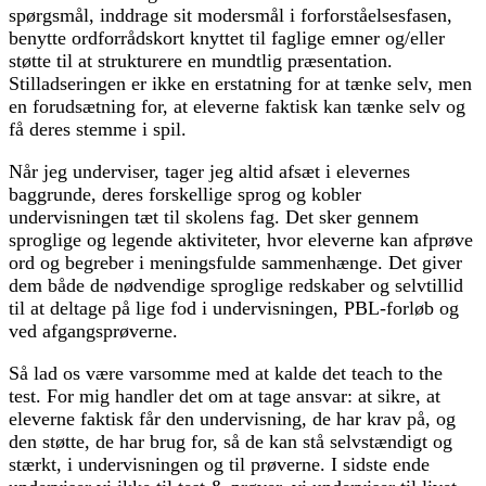
spørgsmål, inddrage sit modersmål i forforståelsesfasen,
benytte ordforrådskort knyttet til faglige emner og/eller
støtte til at strukturere en mundtlig præsentation.
Stilladseringen er ikke en erstatning for at tænke selv, men
en forudsætning for, at eleverne faktisk kan tænke selv og
få deres stemme i spil.
Når jeg underviser, tager jeg altid afsæt i elevernes
baggrunde, deres forskellige sprog og kobler
undervisningen tæt til skolens fag. Det sker gennem
sproglige og legende aktiviteter, hvor eleverne kan afprøve
ord og begreber i meningsfulde sammenhænge. Det giver
dem både de nødvendige sproglige redskaber og selvtillid
til at deltage på lige fod i undervisningen, PBL-forløb og
ved afgangsprøverne.
Så lad os være varsomme med at kalde det teach to the
test. For mig handler det om at tage ansvar: at sikre, at
eleverne faktisk får den undervisning, de har krav på, og
den støtte, de har brug for, så de kan stå selvstændigt og
stærkt, i undervisningen og til prøverne. I sidste ende