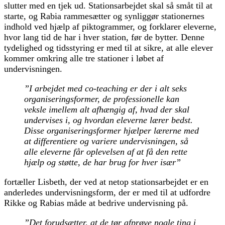
slutter med en tjek ud. Stationsarbejdet skal så småt til at
starte, og Rabia rammesætter og synliggør stationernes
indhold ved hjælp af piktogrammer, og forklarer eleverne,
hvor lang tid de har i hver station, før de bytter. Denne
tydelighed og tidsstyring er med til at sikre, at alle elever
kommer omkring alle tre stationer i løbet af
undervisningen.
”I arbejdet med co-teaching er der i alt seks
organiseringsformer, de professionelle kan
veksle imellem alt afhængig af, hvad der skal
undervises i, og hvordan eleverne lærer bedst.
Disse organiseringsformer hjælper lærerne med
at differentiere og variere undervisningen, så
alle eleverne får oplevelsen af at få den rette
hjælp og støtte, de har brug for hver især”
fortæller Lisbeth, der ved at netop stationsarbejdet er en
anderledes undervisningsform, der er med til at udfordre
Rikke og Rabias måde at bedrive undervisning på.
”Det forudsætter, at de tør afprøve nogle ting i