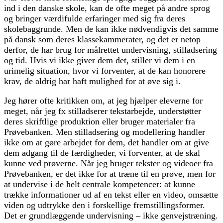
ind i den danske skole, kan de ofte meget på andre sprog
og bringer værdifulde erfaringer med sig fra deres
skolebaggrunde. Men de kan ikke nødvendigvis det samme
på dansk som deres klassekammerater, og det er netop
derfor, de har brug for målrettet undervisning, stilladsering
og tid. Hvis vi ikke giver dem det, stiller vi dem i en
urimelig situation, hvor vi forventer, at de kan honorere
krav, de aldrig har haft mulighed for at øve sig i.
Jeg hører ofte kritikken om, at jeg hjælper eleverne for
meget, når jeg fx stilladserer tekstarbejde, understøtter
deres skriftlige produktion eller bruger materialer fra
Prøvebanken. Men stilladsering og modellering handler
ikke om at gøre arbejdet for dem, det handler om at give
dem adgang til de færdigheder, vi forventer, at de skal
kunne ved prøverne. Når jeg bruger tekster og videoer fra
Prøvebanken, er det ikke for at træne til en prøve, men for
at undervise i de helt centrale kompetencer: at kunne
trække informationer ud af en tekst eller en video, omsætte
viden og udtrykke den i forskellige fremstillingsformer.
Det er grundlæggende undervisning – ikke genvejstræning.